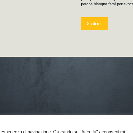
perché bisogna farsi portavoce
Su di me
e esperienza di navigazione. Cliccando su ''Accetta'' acconsentirai
ti i diritti riservati
| Progettazione e sviluppo: Consolidati | web e comunic