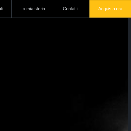
li
La mia storia
Contatti
Acquista ora