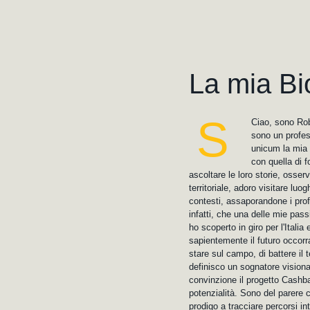
La mia Bi
S
Ciao, sono Ro
sono un profes
unicum la mia 
con quella di 
ascoltare le loro storie, osser
territoriale, adoro visitare luo
contesti, assaporandone i pro
infatti, che una delle mie passi
ho scoperto in giro per l'Italia
sapientemente il futuro occorr
stare sul campo, di battere il
definisco un sognatore visiona
convinzione il progetto Cashba
potenzialità. Sono del parere
prodigo a tracciare percorsi int