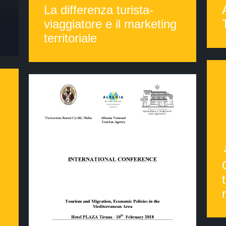
La differenza turista-
viaggiatore e il marketing
territoriale