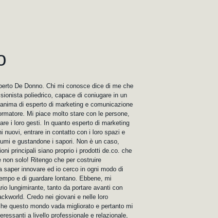
o
berto De Donno. Chi mi conosce dice di me che
sionista poliedrico, capace di coniugare in un
anima di esperto di marketing e comunicazione
formatore. Mi piace molto stare con le persone,
vare i loro gesti. In quanto esperto di marketing
ghi nuovi, entrare in contatto con i loro spazi e
fumi e gustandone i sapori. Non è un caso,
oni principali siano proprio i prodotti de.co. che
 e non solo! Ritengo che per costruire
a saper innovare ed io cerco in ogni modo di
 tempo e di guardare lontano. Ebbene, mi
rio lungimirante, tanto da portare avanti con
ckworld. Credo nei giovani e nelle loro
 che questo mondo vada migliorato e pertanto mi
eressanti a livello professionale e relazionale,