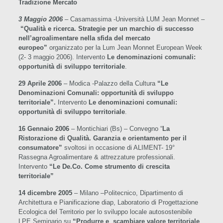
Tradizione Mercato
3 Maggio 2006
– Casamassima -Università LUM Jean Monnet –
“
Qualità e ricerca. Strategie per un marchio di successo
nell’agroalimentare nella sfida del mercato
europeo”
organizzato per la Lum Jean Monnet European Week
(2- 3 maggio 2006). Intervento
Le denominazioni comunali:
opportunità di sviluppo territoriale
.
29 Aprile 2006
– Modica -Palazzo della Cultura
“Le
Denominazioni Comunali: opportunità di sviluppo
territoriale”.
Intervento
Le denominazioni comunali:
opportunità di sviluppo territoriale
.
16 Gennaio 2006
– Montichiari (Bs) – Convegno “
La
Ristorazione di Qualità. Garanzia e orientamento per il
consumatore”
svoltosi in occasione di ALIMENT- 19°
Rassegna Agroalimentare & attrezzature professionali.
Intervento
“Le De.Co. Come strumento di crescita
territoriale”
14 dicembre 2005
– Milano –Politecnico, Dipartimento di
Architettura e Pianificazione diap, Laboratorio di Progettazione
Ecologica del Territorio per lo sviluppo locale autosostenibile
LPE Seminario su
“Produrre e scambiare valore territoriale