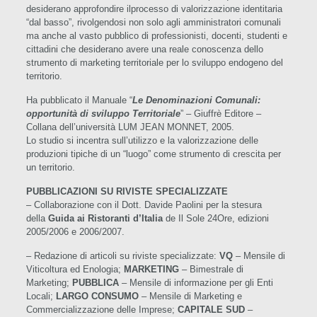
desiderano approfondire ilprocesso di valorizzazione identitaria
“dal basso”, rivolgendosi non solo agli amministratori comunali
ma anche al vasto pubblico di professionisti, docenti, studenti e
cittadini che desiderano avere una reale conoscenza dello
strumento di marketing territoriale per lo sviluppo endogeno del
territorio.
Ha pubblicato il Manuale “
Le Denominazioni Comunali:
opportunità di sviluppo Territoriale
” – Giuffrè Editore –
Collana dell’università LUM JEAN MONNET, 2005.
Lo studio si incentra sull’utilizzo e la valorizzazione delle
produzioni tipiche di un “luogo” come strumento di crescita per
un territorio.
PUBBLICAZIONI SU RIVISTE SPECIALIZZATE
– Collaborazione con il Dott. Davide Paolini per la stesura
della
Guida ai Ristoranti d’Italia
de Il Sole 24Ore, edizioni
2005/2006 e 2006/2007.
– Redazione di articoli su riviste specializzate:
VQ
– Mensile di
Viticoltura ed Enologia;
MARKETING
– Bimestrale di
Marketing;
PUBBLICA
– Mensile di informazione per gli Enti
Locali;
LARGO CONSUMO
– Mensile di Marketing e
Commercializzazione delle Imprese;
CAPITALE SUD
–