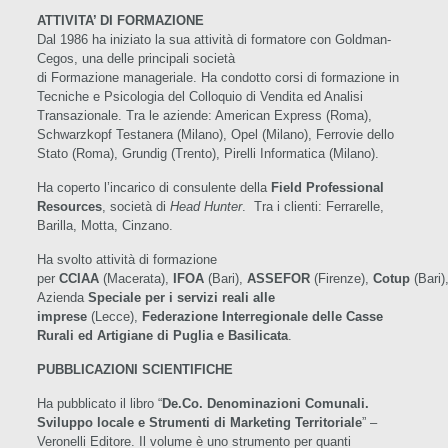
ATTIVITA’ DI FORMAZIONE
Dal 1986 ha iniziato la sua attività di formatore con Goldman-
Cegos, una delle principali società
di Formazione manageriale. Ha condotto corsi di formazione in
Tecniche e Psicologia del Colloquio di Vendita ed Analisi
Transazionale. Tra le aziende: American Express (Roma),
Schwarzkopf Testanera (Milano), Opel (Milano), Ferrovie dello
Stato (Roma), Grundig (Trento), Pirelli Informatica (Milano).
Ha coperto l’incarico di consulente della
Field Professional
Resources
, società di
Head Hunter
. Tra i clienti: Ferrarelle,
Barilla, Motta, Cinzano.
Ha svolto attività di formazione
per
CCIAA
(Macerata),
IFOA
(Bari),
ASSEFOR
(Firenze),
Cotup
(Bari)
Azienda
Speciale per i servizi reali alle
imprese
(Lecce),
Federazione Interregionale delle Casse
Rurali ed Artigiane di Puglia e Basilicata
.
PUBBLICAZIONI SCIENTIFICHE
Ha pubblicato il libro “
De.Co. Denominazioni Comunali.
Sviluppo locale e Strumenti di Marketing Territoriale
” –
Veronelli Editore. Il volume è uno strumento per quanti