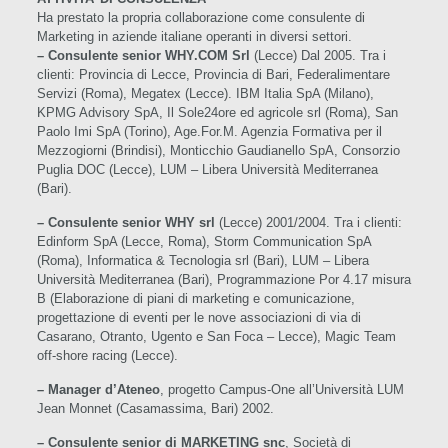
Ha prestato la propria collaborazione come consulente di
Marketing in aziende italiane operanti in diversi settori.
–
Consulente senior
WHY.COM Srl
(Lecce) Dal 2005. Tra i
clienti: Provincia di Lecce, Provincia di Bari, Federalimentare
Servizi (Roma), Megatex (Lecce). IBM Italia SpA (Milano),
KPMG Advisory SpA, Il Sole24ore ed agricole srl (Roma), San
Paolo Imi SpA (Torino), Age.For.M. Agenzia Formativa per il
Mezzogiorni (Brindisi), Monticchio Gaudianello SpA, Consorzio
Puglia DOC (Lecce), LUM – Libera Università Mediterranea
(Bari).
– Consulente senior WHY srl
(Lecce) 2001/2004. Tra i clienti:
Edinform SpA (Lecce, Roma), Storm Communication SpA
(Roma), Informatica & Tecnologia srl (Bari), LUM – Libera
Università Mediterranea (Bari), Programmazione Por 4.17 misura
B (Elaborazione di piani di marketing e comunicazione,
progettazione di eventi per le nove associazioni di via di
Casarano, Otranto, Ugento e San Foca – Lecce), Magic Team
off-shore racing (Lecce).
– Manager d’Ateneo
, progetto Campus-One all’Università LUM
Jean Monnet (Casamassima, Bari) 2002.
– Consulente senior di MARKETING snc
, Società di