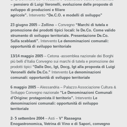
– pensiero di Luigi Veronelli, evoluzione delle proposte di
sviluppo di produzioni e filiere
agricole”.
Intervento
“De.C.O. e modelli di sviluppo”
23 giugno 2005 – Zollino
– Convegno
“Marchi di tutela e
promozione dei prodotti tipici locali: le De.Co. Come valido
strumento di sviluppo territoriale. Presentazione De.Co.
Sulla sceblasti”.
Intervento
Le denominazioni comunali:
opportunità di sviluppo territoriale
13/14 maggio 2005
– Cetona -assemblea nazionale dei Borghi
più belli d’Italia Convegno sui marchi di tutela e promozione dei
prodotti tipici
“Dalle Doc, Igt, Docg, Igt alla proposta di Luigi
Veronelli delle De.Co.”
Intervento
Le denominazioni
comunali: opportunità di sviluppo territoriale
6 maggio 2005
– Alessandria – Palazzo Associazione Cultura &
Sviluppo Convegno nazionale
“Le Denominazioni Comunali
d’Origine: protagonista il territorio”.
Intervento
Le
denominazioni comunali: opportunità di sviluppo
territoriale
2- 5 settembre 2004
– Asti –
V° Rassegna
Enogastronomica,
Vetrina di Vino e di Sapori
, convegno