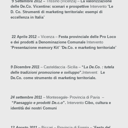
9 Settembre 2012 –
Trissino (Vicenza) –
La valorizzazione
delle De.Co. Vicentine: scenari e prospettive
Intervento “
Le
D. Co. Strumenti di marketing territoriale: esempi di
eccellenza in Italia
”
22 Aprile 2012 –
Vicenza –
Festa provinciale delle Pro Loco
e dei prodotti a Denominazione Comunale
Intervento
“
Presentazione memory Kit
” “
De.Co. e marketing territoriale
”
9 Dicembre 2011
– Casteldaccia -Sicilia –
“
La De.Co. : tutela
delle tradizioni promozione e sviluppo
”.
Intervent:
Le
De.Co. come strumento di marketing territoriale.
24 settembre 2011
–
Montesegale- Provincia di Pavia –
“
Paesaggio e prodotti De.c.o
”.
Intervento
Cibo, cultura e
identità dei nostri Comuni
12 Agosto 2011
–
Biccari – Provincia di Foggia – “
Festa del