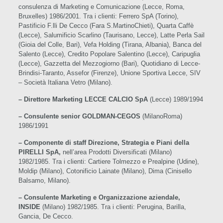
consulenza di Marketing e Comunicazione (Lecce, Roma,
Bruxelles) 1986/2001. Tra i clienti: Ferrero SpA (Torino),
Pastificio F.lli De Cecco (Fara S.MartinoChieti), Quarta Caffè
(Lecce), Salumificio Scarlino (Taurisano, Lecce), Latte Perla Sail
(Gioia del Colle, Bari), Vefa Holding (Tirana, Albania), Banca del
Salento (Lecce), Credito Popolare Salentino (Lecce), Caripuglia
(Lecce), Gazzetta del Mezzogiorno (Bari), Quotidiano di Lecce-
Brindisi-Taranto, Assefor (Firenze), Unione Sportiva Lecce, SIV
– Società Italiana Vetro (Milano).
– Direttore Marketing LECCE CALCIO SpA
(Lecce) 1989/1994
– Consulente senior GOLDMAN-CEGOS
(MilanoRoma)
1986/1991
– Componente di staff Direzione, Strategia e Piani della
PIRELLI SpA,
nell’area Prodotti Diversificati (Milano)
1982/1985. Tra i clienti: Cartiere Tolmezzo e Prealpine (Udine),
Moldip (Milano), Cotonificio Lainate (Milano), Dima (Cinisello
Balsamo, Milano).
– Consulente Marketing e Organizzazione aziendale,
INSIDE
(Milano) 1982/1985. Tra i clienti: Perugina, Barilla,
Gancia, De Cecco.