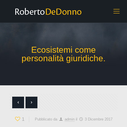
Ecosistemi come
personalità giuridiche.
1
Pubblicato da
admin
il
3 Dicembre 2017