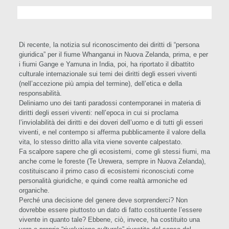
Di recente, la notizia sul riconoscimento dei diritti di “persona
giuridica” per il fiume Whanganui in Nuova Zelanda, prima, e per
i fiumi Gange e Yamuna in India, poi, ha riportato il dibattito
culturale internazionale sui temi dei diritti degli esseri viventi
(nell’accezione più ampia del termine), dell’etica e della
responsabilità.
Deliniamo uno dei tanti paradossi contemporanei in materia di
diritti degli esseri viventi: nell’epoca in cui si proclama
l’inviolabilità dei diritti e dei doveri dell’uomo e di tutti gli esseri
viventi, e nel contempo si afferma pubblicamente il valore della
vita, lo stesso diritto alla vita viene sovente calpestato.
Fa scalpore sapere che gli ecosistemi, come gli stessi fiumi, ma
anche come le foreste (Te Urewera, sempre in Nuova Zelanda),
costituiscano il primo caso di ecosistemi riconosciuti come
personalità giuridiche, e quindi come realtà armoniche ed
organiche.
Perché una decisione del genere deve sorprenderci? Non
dovrebbe essere piuttosto un dato di fatto costituente l’essere
vivente in quanto tale? Ebbene, ciò, invece, ha costituito una