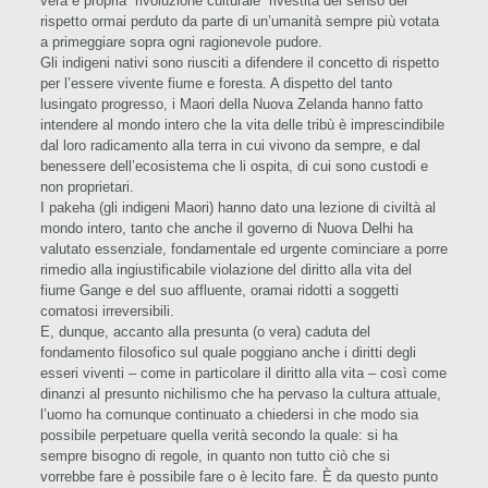
vera e propria “rivoluzione culturale” rivestita del senso del
rispetto ormai perduto da parte di un’umanità sempre più votata
a primeggiare sopra ogni ragionevole pudore.
Gli indigeni nativi sono riusciti a difendere il concetto di rispetto
per l’essere vivente fiume e foresta. A dispetto del tanto
lusingato progresso, i Maori della Nuova Zelanda hanno fatto
intendere al mondo intero che la vita delle tribù è imprescindibile
dal loro radicamento alla terra in cui vivono da sempre, e dal
benessere dell’ecosistema che li ospita, di cui sono custodi e
non proprietari.
I pakeha (gli indigeni Maori) hanno dato una lezione di civiltà al
mondo intero, tanto che anche il governo di Nuova Delhi ha
valutato essenziale, fondamentale ed urgente cominciare a porre
rimedio alla ingiustificabile violazione del diritto alla vita del
fiume Gange e del suo affluente, oramai ridotti a soggetti
comatosi irreversibili.
E, dunque, accanto alla presunta (o vera) caduta del
fondamento filosofico sul quale poggiano anche i diritti degli
esseri viventi – come in particolare il diritto alla vita – così come
dinanzi al presunto nichilismo che ha pervaso la cultura attuale,
l’uomo ha comunque continuato a chiedersi in che modo sia
possibile perpetuare quella verità secondo la quale: si ha
sempre bisogno di regole, in quanto non tutto ciò che si
vorrebbe fare è possibile fare o è lecito fare. È da questo punto