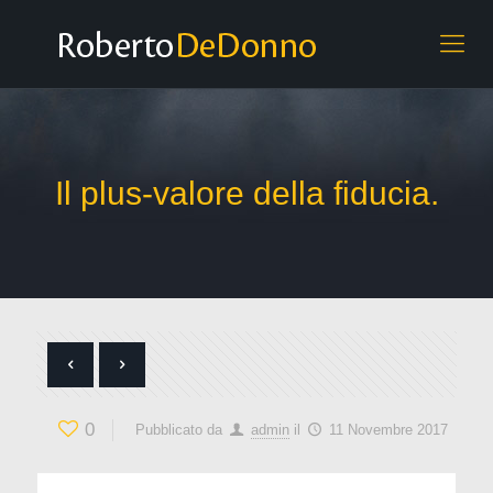
Il plus-valore della fiducia.
0
Pubblicato da
admin
il
11 Novembre 2017