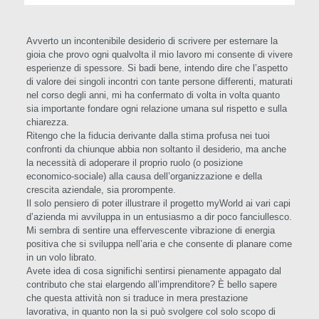
Avverto un incontenibile desiderio di scrivere per esternare la
gioia che provo ogni qualvolta il mio lavoro mi consente di vivere
esperienze di spessore. Si badi bene, intendo dire che l’aspetto
di valore dei singoli incontri con tante persone differenti, maturati
nel corso degli anni, mi ha confermato di volta in volta quanto
sia importante fondare ogni relazione umana sul rispetto e sulla
chiarezza.
Ritengo che la fiducia derivante dalla stima profusa nei tuoi
confronti da chiunque abbia non soltanto il desiderio, ma anche
la necessità di adoperare il proprio ruolo (o posizione
economico-sociale) alla causa dell’organizzazione e della
crescita aziendale, sia prorompente.
Il solo pensiero di poter illustrare il progetto myWorld ai vari capi
d’azienda mi avviluppa in un entusiasmo a dir poco fanciullesco.
Mi sembra di sentire una effervescente vibrazione di energia
positiva che si sviluppa nell’aria e che consente di planare come
in un volo librato.
Avete idea di cosa significhi sentirsi pienamente appagato dal
contributo che stai elargendo all’imprenditore? È bello sapere
che questa attività non si traduce in mera prestazione
lavorativa, in quanto non la si può svolgere col solo scopo di