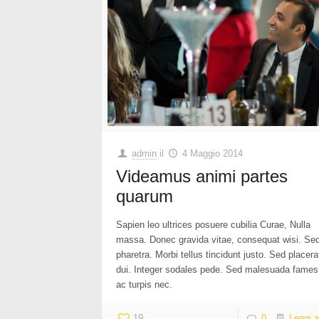
admin
il
4 Maggio 2014
Videamus animi partes
quarum
Sapien leo ultrices posuere cubilia Curae, Nulla
massa. Donec gravida vitae, consequat wisi. Se
pharetra. Morbi tellus tincidunt justo. Sed placera
dui. Integer sodales pede. Sed malesuada fames
ac turpis nec.
19
0
Leggi a