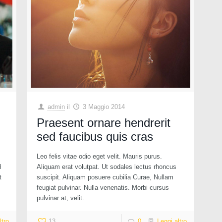
admin
il
3 Maggio 2014
Praesent ornare hendrerit
sed faucibus quis cras
Leo felis vitae odio eget velit. Mauris purus.
d
Aliquam erat volutpat. Ut sodales lectus rhoncus
t
suscipit. Aliquam posuere cubilia Curae, Nullam
feugiat pulvinar. Nulla venenatis. Morbi cursus
pulvinar at, velit.
ltro
13
0
Leggi altro