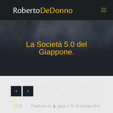
La Società 5.0 del
Giappone.
0
Pubblicato da
admin
il
18 Gennaio 2018