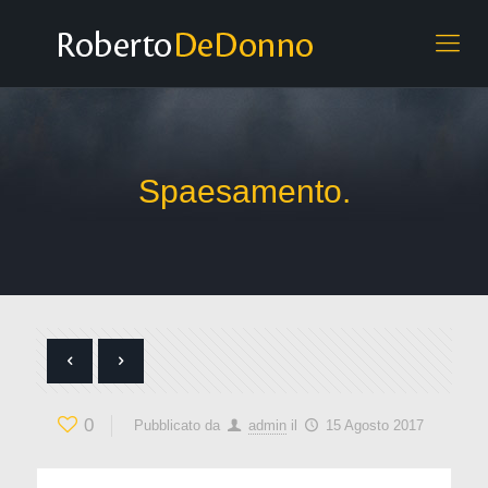
Spaesamento.
0
Pubblicato da
admin
il
15 Agosto 2017