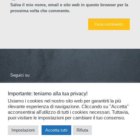
Salva il mio nome, email e sito web in questo browser per la
prossima volta che commento.
Seguici su
facebook
linkedin
Importante: teniamo alla tua privacy!
Usiamo i cookies nel nostro sito web per garantirti la più
rilevante esperienza di navigazione. Cliccando su ''Accetta''
acconsentirai all'utilizzo di tutti i cookies necessari. Tuttavia,
puoi visitare le impostazioni per cambiare il tuo consenso.
© 2017 De Donno - Tutti i diritti riservati
| Progettazione e
Impostazioni
Accetta tutti
Rifiuta
sviluppo: Consolidati | web e comunicazione