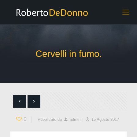
Cervelli in fumo.
0
Pubblicato da
admin
il
15 Agosto 2017