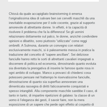
Chissà da quale accapigliato brainstorming è emersa
l’originalissima idea di salvare ben sei cervelli maschili da una
inevitabile evaporazione per il sole cocente, grazie al supporto
amorevole di altrettante donne. In effetti, è la capacità di
risolvere il problema che fa la differenza! Se gli uomini
relazionano dottamente sul palco, le donne, anziché condividere
opinioni e dibattito, sono piuttosto “utilizzate” come reggi
ombrelli. A Sulmona, durante un convegno con relatori
esclusivamente maschi, si è palesemente messa in pratica la
traduzione del concetto di “sapere ancillare”. Sei deliziose
fanciulle hanno retto le sorti di altrettanti cavalieri impegnati a
discernere di politica ed economia, dimostrando quanto evoluta
sia diventata la prerogativa di inserire le famose quote rosa in
ogni ambito di sviluppo. Manco a provarci di chiedersi cosa
potessero pensare nel frattempo le riservatissime fanciulle,
dimostrazione di quanto sia superfluo annoverare una
dimenticata rassegna di diritti faticosamente conquistati e
spesso intangibili. Alla componente maschile sarebbe il caso, di
tanto in tanto, di impartire ripetizioni di galateo: la classe di un
uomo è l’eleganza dei gesti, il savoir faire, non la mera
esposizione di un sapere che perde ogni effetto al cospetto di