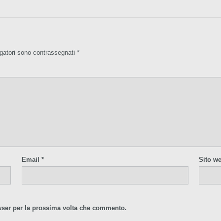
igatori sono contrassegnati
*
Email
*
Sito w
wser per la prossima volta che commento.