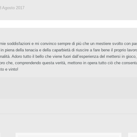
8 Agosto 2017
e mie soddisfazioni e mi convinco sempre di più che un mestiere svolto con p
 piena della tenacia e della caparbietà di riuscire a fare bene il proprio lavo
tà. Adoro tutto il bello che viene fuori dall’esperienza del mettersi in gioco, d
loro che, comprendendo questa verità, mettono in opera tutto ciò che consenta d
to e vinto!