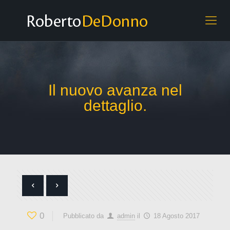
Il nuovo avanza nel
dettaglio.
0
Pubblicato da
admin
il
18 Agosto 2017