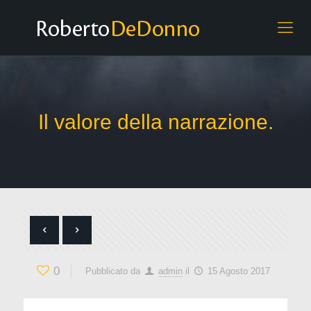
Il valore della narrazione.
0
Pubblicato da
admin
il
15 Agosto 2017