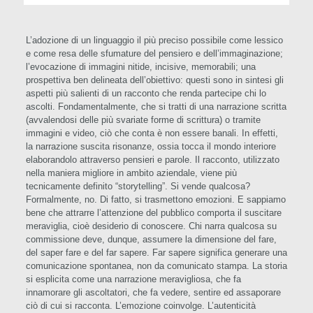
L’adozione di un linguaggio il più preciso possibile come lessico
e come resa delle sfumature del pensiero e dell’immaginazione;
l’evocazione di immagini nitide, incisive, memorabili; una
prospettiva ben delineata dell’obiettivo: questi sono in sintesi gli
aspetti più salienti di un racconto che renda partecipe chi lo
ascolti. Fondamentalmente, che si tratti di una narrazione scritta
(avvalendosi delle più svariate forme di scrittura) o tramite
immagini e video, ciò che conta è non essere banali. In effetti,
la narrazione suscita risonanze, ossia tocca il mondo interiore
elaborandolo attraverso pensieri e parole. Il racconto, utilizzato
nella maniera migliore in ambito aziendale, viene più
tecnicamente definito “storytelling”. Si vende qualcosa?
Formalmente, no. Di fatto, si trasmettono emozioni. E sappiamo
bene che attrarre l’attenzione del pubblico comporta il suscitare
meraviglia, cioè desiderio di conoscere. Chi narra qualcosa su
commissione deve, dunque, assumere la dimensione del fare,
del saper fare e del far sapere. Far sapere significa generare una
comunicazione spontanea, non da comunicato stampa. La storia
si esplicita come una narrazione meravigliosa, che fa
innamorare gli ascoltatori, che fa vedere, sentire ed assaporare
ciò di cui si racconta. L’emozione coinvolge. L’autenticità