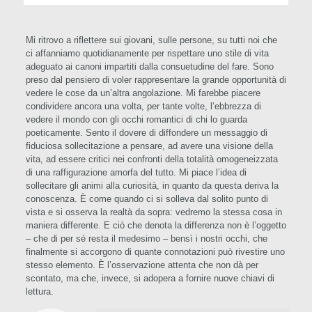
Mi ritrovo a riflettere sui giovani, sulle persone, su tutti noi che
ci affanniamo quotidianamente per rispettare uno stile di vita
adeguato ai canoni impartiti dalla consuetudine del fare. Sono
preso dal pensiero di voler rappresentare la grande opportunità di
vedere le cose da un’altra angolazione. Mi farebbe piacere
condividere ancora una volta, per tante volte, l’ebbrezza di
vedere il mondo con gli occhi romantici di chi lo guarda
poeticamente. Sento il dovere di diffondere un messaggio di
fiduciosa sollecitazione a pensare, ad avere una visione della
vita, ad essere critici nei confronti della totalità omogeneizzata
di una raffigurazione amorfa del tutto. Mi piace l’idea di
sollecitare gli animi alla curiosità, in quanto da questa deriva la
conoscenza. È come quando ci si solleva dal solito punto di
vista e si osserva la realtà da sopra: vedremo la stessa cosa in
maniera differente. E ciò che denota la differenza non è l’oggetto
– che di per sé resta il medesimo – bensì i nostri occhi, che
finalmente si accorgono di quante connotazioni può rivestire uno
stesso elemento. È l’osservazione attenta che non dà per
scontato, ma che, invece, si adopera a fornire nuove chiavi di
lettura.