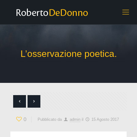
L’osservazione poetica.
0
Pubblicato da
admin
il
15 Agosto 2017