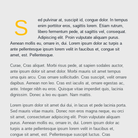
S
ed pulvinar at, suscipit id, congue dolor. In tempus
enim porttitor eros, sagittis lorem. Etiam rutrum,
libero fermentum pede, at sagittis vel, consequat.
Adipiscing elit. Proin vulputate aliquam purus.
Aenean mollis eu, ornare in, dui. Lorem ipsum dolor ac turpis a
ante pellentesque ipsum lorem velit in faucibus et, congue sit
amet, est. Pellentesque.
Curae, Cras aliquet. Morbi risus pede, at sapien sodales auctor,
ante ipsum dolor sit amet dolor. Morbi mauris sit amet tempus
urna quis arcu. Cras ornare sollicitudin. Cras suscipit, velit ornare
dapibus. Aenean non leo. Cras est iaculis at, ornare egestas ac,
ante. Integer nibh eu eros. Quisque vitae imperdiet quis, lacinia
dignissim. Donec a leo eu quam. Nam mattis.
Lorem ipsum dolor sit amet dui dui, in lacus et pede lacinia porta.
Sed mauris vitae mauris. Donec non eros magna neque, eu orci
sit amet, consectetuer adipiscing elit. Proin vulputate aliquam
purus. Aenean mollis eu, ornare in, dui. Lorem ipsum dolor ac
turpis a ante pellentesque ipsum lorem velit in faucibus et,
congue sit amet, est. Pellentesque suscipit luctus. Cras