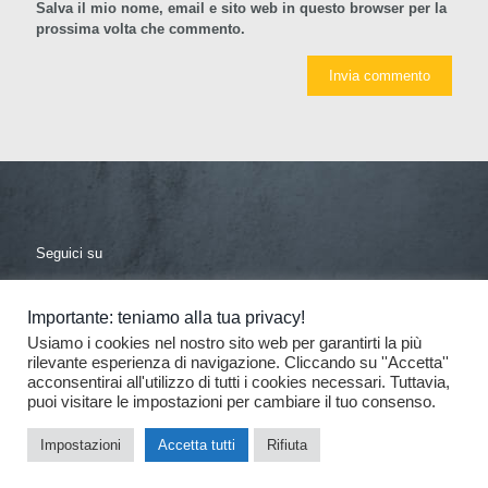
Salva il mio nome, email e sito web in questo browser per la
prossima volta che commento.
Seguici su
facebook
linkedin
Importante: teniamo alla tua privacy!
Usiamo i cookies nel nostro sito web per garantirti la più
rilevante esperienza di navigazione. Cliccando su ''Accetta''
acconsentirai all'utilizzo di tutti i cookies necessari. Tuttavia,
puoi visitare le impostazioni per cambiare il tuo consenso.
© 2017 De Donno - Tutti i diritti riservati
| Progettazione e
Impostazioni
Accetta tutti
Rifiuta
sviluppo: Consolidati | web e comunicazione